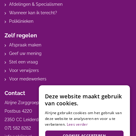
Afdelingen & Specialismen
Wanneer kan ik terecht?
Poliklinieken
Zelf regelen
Afspraak maken
Geef uw mening
Stel een vraag
Voor verwijzers
Voor medewerkers
Contact
Deze website maakt gebruik
van cookies.
Alrijne Zorggroep
Postbus 4220
Alrijne gebruikt cookies om het gebruik van
deze website te analyseren en voor u te
2350 CC Leiderdorp
verbeteren.
Lees verder
071 582 8282
COOKIES ACCEPTEREN