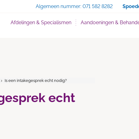
Zoe
Algemeen nummer:
071 582 8282
Spoed
Afdelingen & Specialismen
Aandoeningen & Behande
Is een intakegesprek echt nodig?
egesprek echt