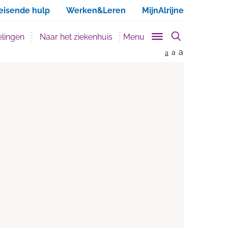
ken
eisende hulp
Werken&Leren
MijnAlrijne
lingen
Naar het ziekenhuis
Menu
a
a
a