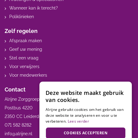
Wanneer kan ik terecht?
Poliklinieken
Zelf regelen
Afspraak maken
Geef uw mening
Stel een vraag
Voor verwijzers
Voor medewerkers
Contact
Deze website maakt gebruik
van cookies.
Alrijne Zorggroep
Postbus 4220
Alrijne gebruikt cookies om het gebruik van
deze website te analyseren en voor u te
2350 CC Leiderdorp
verbeteren.
Lees verder
071 582 8282
COOKIES ACCEPTEREN
info@alrijne.nl