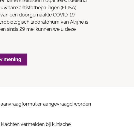
et name sneltesten nogal teleurstellend
rouwbare antistofbepalingen (ELISA)
en van een doorgemaakte COVID-19
crobiologisch laboratorium van Alrijne is
d en sinds 29 mei kunnen we u deze
w mening
ge aanvraagformulier aangevraagd worden
klachten vermelden bij klinische