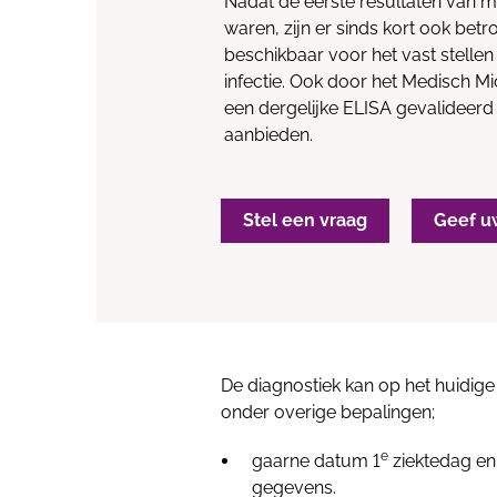
Nadat de eerste resultaten van m
waren, zijn er sinds kort ook bet
beschikbaar voor het vast stell
infectie. Ook door het Medisch Mi
een dergelijke ELISA gevalideer
aanbieden.
Stel een vraag
Geef u
De diagnostiek kan op het huidi
onder overige bepalingen;
e
gaarne datum 1
ziektedag en 
gegevens.