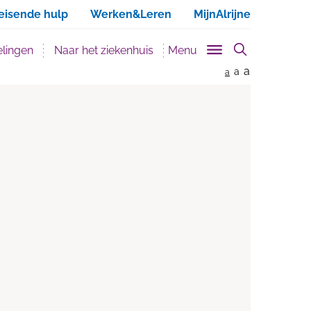
ken
eisende hulp
Werken&Leren
MijnAlrijne
lingen
Naar het ziekenhuis
Menu
a
a
a