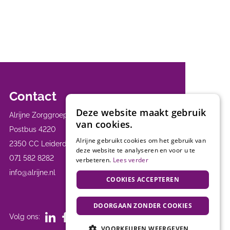
Contact
Deze website maakt gebruik
Alrijne Zorggroep
van cookies.
Postbus 4220
Alrijne gebruikt cookies om het gebruik van
2350 CC Leiderdorp
deze website te analyseren en voor u te
071 582 8282
verbeteren.
Lees verder
info@alrijne.nl
COOKIES ACCEPTEREN
DOORGAAN ZONDER COOKIES
Volg ons:
VOORKEUREN WEERGEVEN