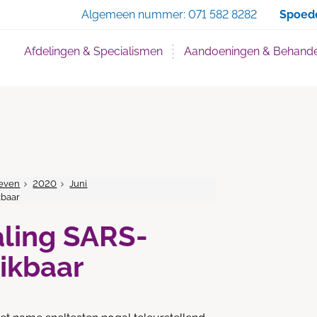
Zoe
Algemeen nummer:
071 582 8282
Spoed
Afdelingen & Specialismen
Aandoeningen & Behande
even
2020
Juni
kbaar
aling SARS-
ikbaar