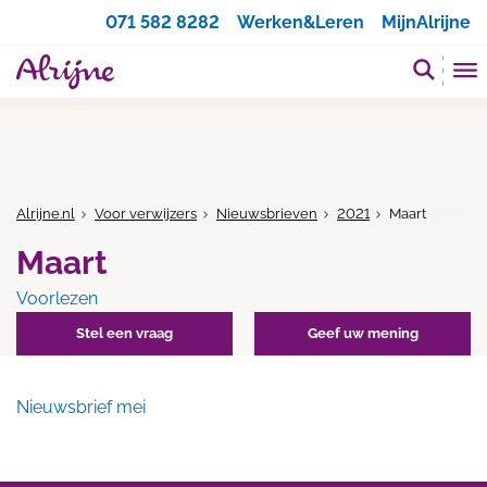
Zoeken
071 582 8282
Werken&Leren
MijnAlrijne
Alrijne.nl
Voor verwijzers
Nieuwsbrieven
2021
Maart
Maart
Voorlezen
Stel een vraag
Geef uw mening
Nieuwsbrief mei