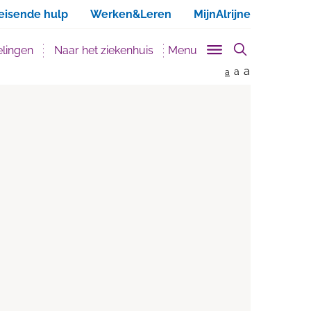
ken
eisende hulp
Werken&Leren
MijnAlrijne
lingen
Naar het ziekenhuis
Menu
a
a
a