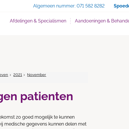
Zoe
Algemeen nummer:
071 582 8282
Spoed
Afdelingen & Specialismen
Aandoeningen & Behande
even
2021
November
en patienten
oekomst zo goed mogelijk te kunnen
t wij medische gegevens kunnen delen met