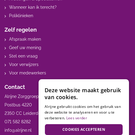
Wanneer kan ik terecht?
Poliklinieken
Zelf regelen
Afspraak maken
Geef uw mening
Stel een vraag
Voor verwijzers
Voor medewerkers
Contact
Deze website maakt gebruik
van cookies.
Alrijne Zorggroep
Postbus 4220
Alrijne gebruikt cookies om het gebruik van
deze website te analyseren en voor u te
2350 CC Leiderdorp
verbeteren.
Lees verder
071 582 8282
COOKIES ACCEPTEREN
info@alrijne.nl