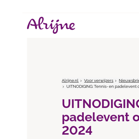
Alrijne.nl
Voor verwijzers
Nieuwsbri
UITNODIGING: Tennis- en padelevent o
UITNODIGING
padelevent o
2024