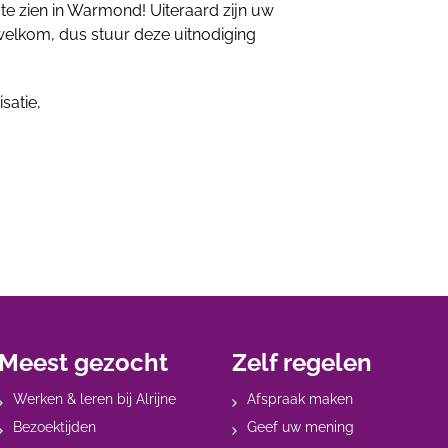
te zien in Warmond! Uiteraard zijn uw
 welkom, dus stuur deze uitnodiging
satie,
Meest gezocht
Zelf regelen
Werken & leren bij Alrijne
Afspraak maken
Bezoektijden
Geef uw mening