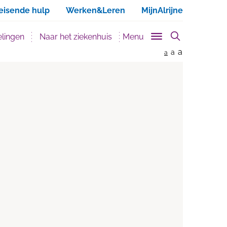
ken
eisende hulp
Werken&Leren
MijnAlrijne
lingen
Naar het ziekenhuis
Menu
a
a
a