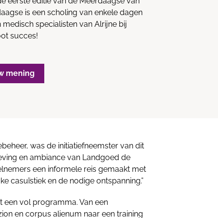
 de eerste editie van de Meerdaagse van
rdaagse is een scholing van enkele dagen
 medisch specialisten van Alrijne bij
ot succes!
w mening
iebeheer, was de initiatiefneemster van dit
geving en ambiance van Landgoed de
lnemers een informele reis gemaakt met
jke casuïstiek en de nodige ontspanning.”
t een vol programma. Van een
zion en corpus alienum naar een training