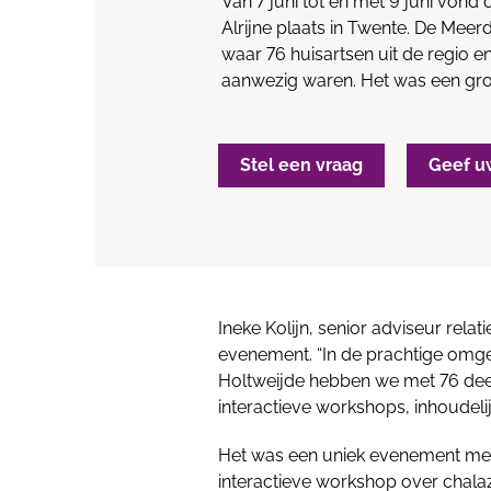
Van 7 juni tot en met 9 juni vond
Alrijne plaats in Twente. De Mee
waar 76 huisartsen uit de regio en
aanwezig waren. Het was een gro
Stel een vraag
Geef u
Ineke Kolijn, senior adviseur relat
evenement. “In de prachtige om
Holtweijde hebben we met 76 dee
interactieve workshops, inhoudeli
Het was een uniek evenement me
interactieve workshop over chala