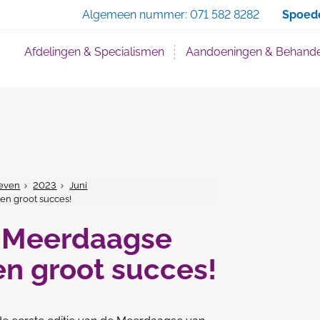
Zoe
Algemeen nummer:
071 582 8282
Spoed
Afdelingen & Specialismen
Aandoeningen & Behande
even
2023
Juni
een groot succes!
e Meerdaagse
en groot succes!