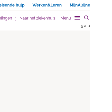
ken
eisende hulp
Werken&Leren
MijnAlrijne
lingen
Naar het ziekenhuis
Menu
a
a
a