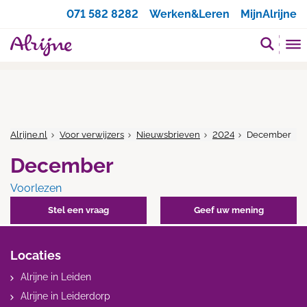
Zoeken
071 582 8282
Werken&Leren
MijnAlrijne
Alrijne.nl
Voor verwijzers
Nieuwsbrieven
2024
December
December
Voorlezen
Stel een vraag
Geef uw mening
Locaties
Alrijne in Leiden
Alrijne in Leiderdorp