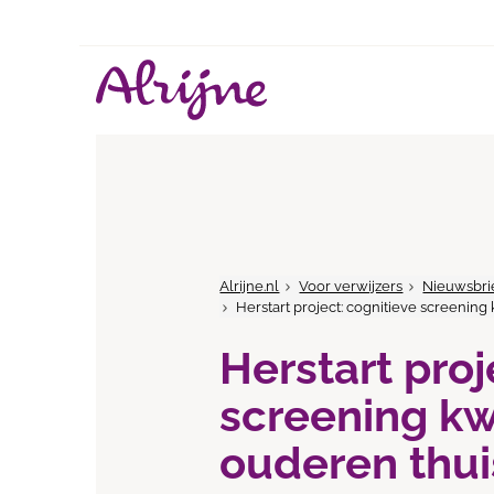
Alrijne.nl
Voor verwijzers
Nieuwsbri
Herstart project: cognitieve screenin
Herstart proj
screening k
ouderen thui