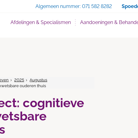
Zoe
Algemeen nummer:
071 582 8282
Spoed
Afdelingen & Specialismen
Aandoeningen & Behande
even
2025
Augustus
g kwetsbare ouderen thuis
ect: cognitieve
wetsbare
s