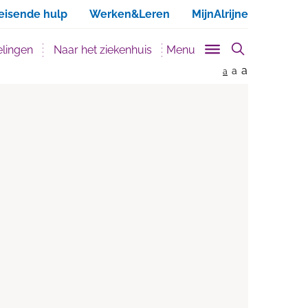
ken
eisende hulp
Werken&Leren
MijnAlrijne
lingen
Naar het ziekenhuis
Menu
a
a
a