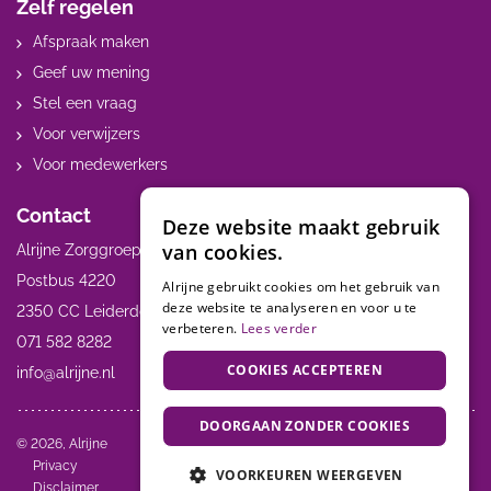
Zelf regelen
Afspraak maken
Geef uw mening
Stel een vraag
Voor verwijzers
Voor medewerkers
Contact
Deze website maakt gebruik
van cookies.
Alrijne Zorggroep
Postbus 4220
Alrijne gebruikt cookies om het gebruik van
deze website te analyseren en voor u te
2350 CC Leiderdorp
verbeteren.
Lees verder
071 582 8282
COOKIES ACCEPTEREN
info@alrijne.nl
DOORGAAN ZONDER COOKIES
Volg ons:
© 2026, Alrijne
Privacy
VOORKEUREN WEERGEVEN
Disclaimer