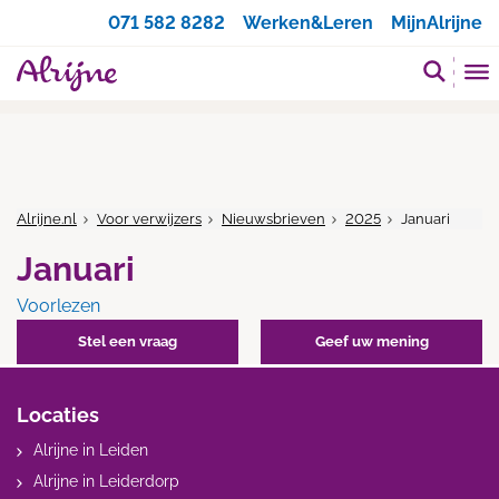
Zoeken
071 582 8282
Werken&Leren
MijnAlrijne
Alrijne.nl
Voor verwijzers
Nieuwsbrieven
2025
Januari
Januari
Voorlezen
Stel een vraag
Geef uw mening
Locaties
Alrijne in Leiden
Alrijne in Leiderdorp