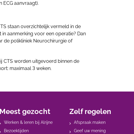
n ECG aanvraagt).
TS staan overzichtelijk vermeld in de
nt in aanmerking voor een operatie? Dan
r de polikliniek Neurochirurgie of
bij CTS worden uitgevoerd binnen de
s kort: maximaal 3 weken.
Meest gezocht
Zelf regelen
Werken & leren bij Alrijne
Afspraak maken
Bezoektijden
Geef uw mening