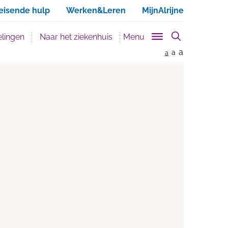
ken
eisende hulp
Werken&Leren
MijnAlrijne
lingen
Naar het ziekenhuis
Menu
a
a
a