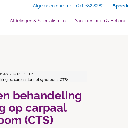
Zoe
Algemeen nummer:
071 582 8282
Spoed
Afdelingen & Specialismen
Aandoeningen & Behande
even
2025
Juni
nking op carpaal tunnel syndroom (CTS)
en behandeling
ng op carpaal
room (CTS)