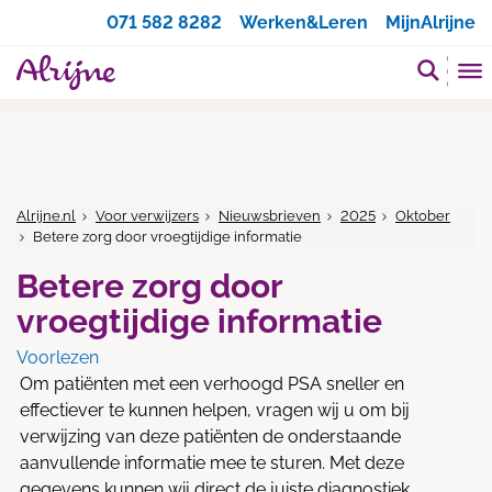
Zoeken
071 582 8282
Werken&Leren
MijnAlrijne
Alrijne.nl
Voor verwijzers
Nieuwsbrieven
2025
Oktober
Betere zorg door vroegtijdige informatie
Betere zorg door
vroegtijdige informatie
Voorlezen
Om patiënten met een verhoogd PSA sneller en
effectiever te kunnen helpen, vragen wij u om bij
verwijzing van deze patiënten de onderstaande
aanvullende informatie mee te sturen. Met deze
gegevens kunnen wij direct de juiste diagnostiek