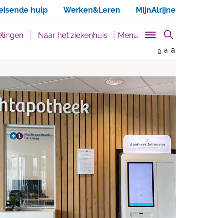
ken
eisende hulp
Werken&Leren
MijnAlrijne
lingen
Naar het ziekenhuis
Menu
a
a
a