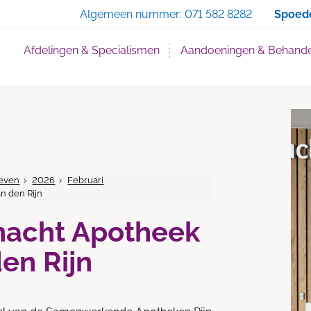
Zoe
Algemeen nummer:
071 582 8282
Spoed
Afdelingen & Specialismen
Aandoeningen & Behande
even
2026
Februari
n den Rijn
nacht Apotheek
en Rijn