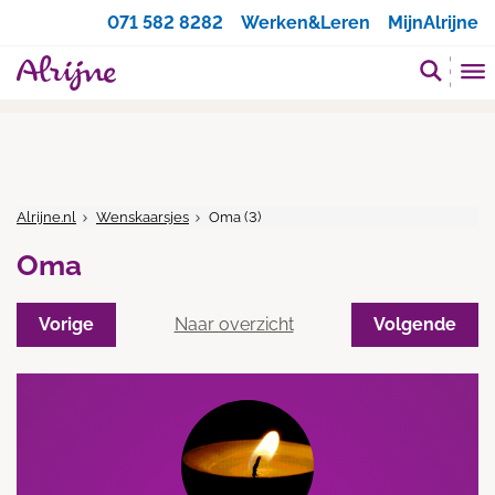
Zoeken
071 582 8282
Werken&Leren
MijnAlrijne
Alrijne.nl
Wenskaarsjes
Oma (3)
Oma
Vorige
Naar overzicht
Volgende