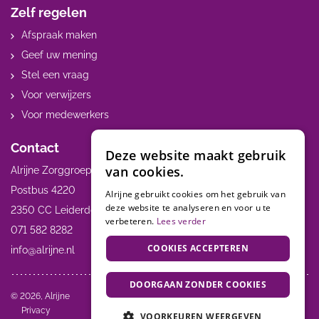
Zelf regelen
Afspraak maken
Geef uw mening
Stel een vraag
Voor verwijzers
Voor medewerkers
Contact
Deze website maakt gebruik
van cookies.
Alrijne Zorggroep
Postbus 4220
Alrijne gebruikt cookies om het gebruik van
deze website te analyseren en voor u te
2350 CC Leiderdorp
verbeteren.
Lees verder
071 582 8282
COOKIES ACCEPTEREN
info@alrijne.nl
DOORGAAN ZONDER COOKIES
Volg ons:
© 2026, Alrijne
Privacy
VOORKEUREN WEERGEVEN