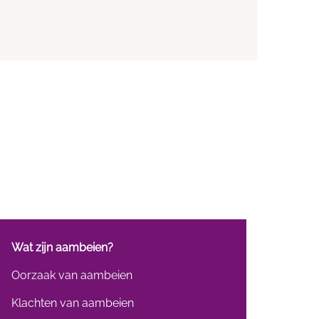
Wat zijn aambeien?
Oorzaak van aambeien
Klachten van aambeien