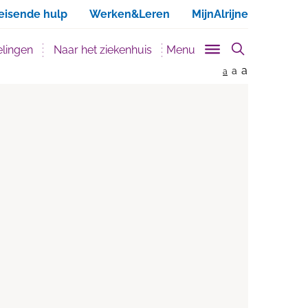
ken
eisende hulp
Werken&Leren
MijnAlrijne
lingen
Naar het ziekenhuis
Menu
a
a
a