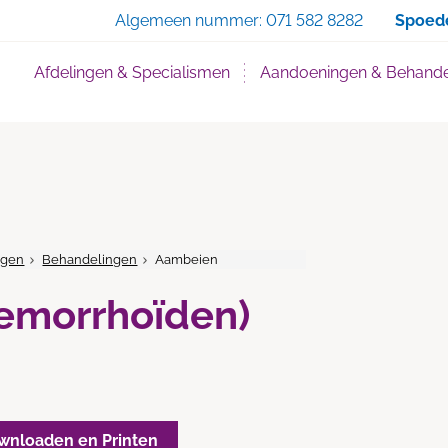
Zoe
Algemeen nummer:
071 582 8282
Spoed
Afdelingen & Specialismen
Aandoeningen & Behande
ngen
Behandelingen
Aambeien
emorrhoïden)
wnloaden en Printen