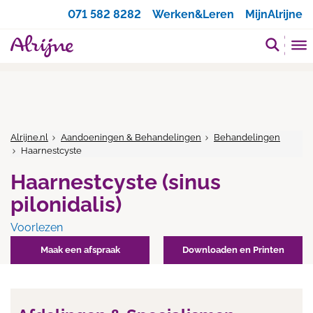
Zoeken
071 582 8282
Werken&Leren
MijnAlrijne
Alrijne.nl
Aandoeningen & Behandelingen
Behandelingen
Haarnestcyste
Haarnestcyste (sinus
pilonidalis)
Voorlezen
Maak een afspraak
Downloaden en Printen