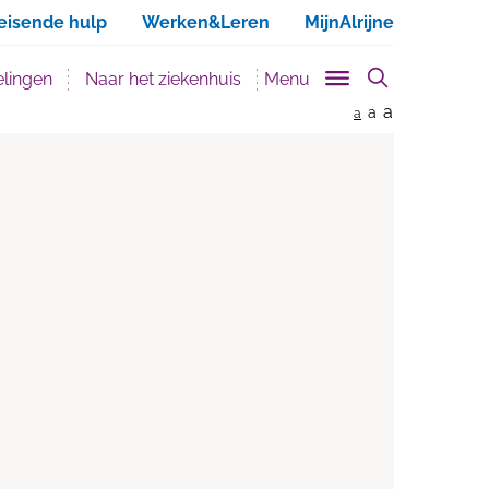
ken
eisende hulp
Werken&Leren
MijnAlrijne
lingen
Naar het ziekenhuis
Menu
a
a
a