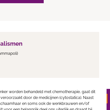
ialismen
Mammapoli)
anker worden behandeld met chemotherapie, gaat dit
 veroorzaakt door de medicijnen (cytostatica). Naast
 schaamhaar en soms ook de wenkbrauwen en/of
t voor een belangrijk deel ons uiterlijk en draagt bij