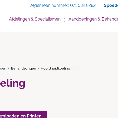
Zoe
Algemeen nummer:
071 582 8282
Spoed
Afdelingen & Specialismen
Aandoeningen & Behande
ngen
Behandelingen
Hoofdhuidkoeling
eling
wnloaden en Printen