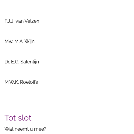
F.J.J. van Velzen
Mw. M.A. Wijn
Dr. E.G. Salentijn
M.W.K. Roeloffs
Tot slot
Wat neemt u mee?