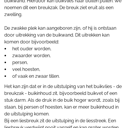
buikwand. Hierdoor kan buikvlies naar buiten puilen. We
noemen dit een breukzak. De breuk ziet eruit als een
zwelling.
De zwakke plek kan aangeboren zijn, of hij is ontstaan
door uitrekking van de buikwand. Dit uitrekken kan
komen door bijvoorbeeld:
het ouder worden,
zwaarder worden,
persen,
veel hoesten,
of vaak en zwaar tillen.
Het kan zijn dat er in de uitstulping van het buikvlies - de
breukzak - buikinhoud zit, bijvoorbeeld buikvet of een
stuk darm. Als de druk in de buik hoger wordt, zoals bij
staan, bij persen of hoesten, kan er meer buikinhoud in
de uitstulping komen.
Bij een liesbreuk zit de uitstulping in de liesstreek. Een
liesbreuk verdwijnt nooit vanzelf en kan groter worden.