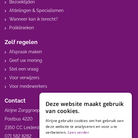
Bezoektijden
Afdelingen & Specialismen
Wanneer kan ik terecht?
Poliklinieken
Zelf regelen
Afspraak maken
Geef uw mening
Stel een vraag
Voor verwijzers
Voor medewerkers
Contact
Deze website maakt gebruik
van cookies.
Alrijne Zorggroep
Postbus 4220
Alrijne gebruikt cookies om het gebruik van
deze website te analyseren en voor u te
2350 CC Leiderdorp
verbeteren.
Lees verder
071 582 8282