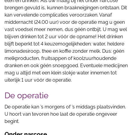
eten en drinken. Als uw maag bij het onder narcose
brengen gevuld is, kunnen braakneigingen ontstaan. Dit
kan vervelende complicaties veroorzaken. Vanaf
middernacht (24.00 uur) voor de operatie mag u geen
vast voedsel meer nemen, dus géén ontbijt. U mag wel
blijven drinken tot 2 uur vóór de opname! Het drinken
blijft beperkt tot 4 keuzemogelijkheden: water, heldere
limonadesiroop, thee en koffie zonder melk. Dus: géén
melkproducten, fruitsappen of koolzuurhoudende
dranken en ook géén snoepgoed. Eventuele medicijnen
mag u altijd met een klein slokje water innemen tot
uiterlijk 1 uur vóór de operatie.
De operatie
De operatie kan ’s morgens of ’s middags plaatsvinden.
U hoort van tevoren hoe laat de operatie ongeveer
begint.
Onder narcose