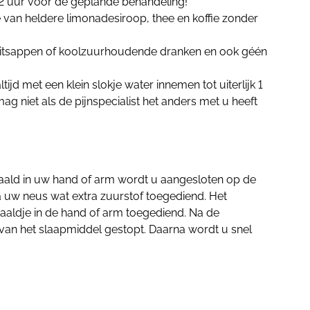
 2 uur voor de geplande behandeling!
 van heldere limonadesiroop, thee en koffie zonder
uitsappen of koolzuurhoudende dranken en ook géén
ijd met een klein slokje water innemen tot uiterlijk 1
ag niet als de pijnspecialist het anders met u heeft
aald in uw hand of arm wordt u aangesloten op de
a uw neus wat extra zuurstof toegediend. Het
naaldje in de hand of arm toegediend. Na de
van het slaapmiddel
gestopt. Daarna wordt u snel