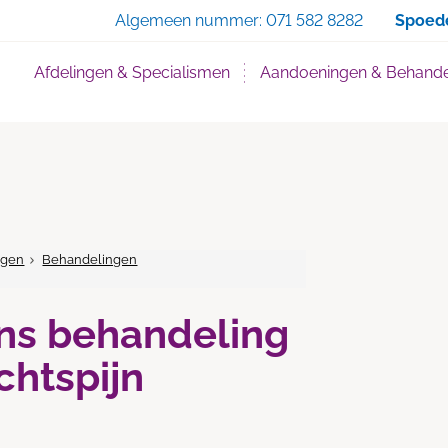
Zoe
Algemeen nummer:
071 582 8282
Spoed
Afdelingen & Specialismen
Aandoeningen & Behande
ngen
Behandelingen
ens behandeling
chtspijn