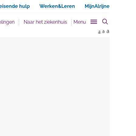
ken
eisende hulp
Werken&Leren
MijnAlrijne
lingen
Naar het ziekenhuis
Menu
a
a
a