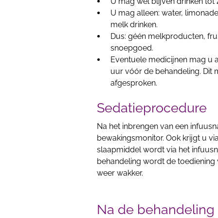
U mag wel blijven drinken tot
U mag alleen: water, limonade
melk drinken.
Dus: géén melkproducten, fr
snoepgoed.
Eventuele medicijnen mag u alt
uur vóór de behandeling. Dit m
afgesproken.
Sedatieprocedure
Na het inbrengen van een infuusn
bewakingsmonitor. Ook krijgt u vi
slaapmiddel wordt via het infuus
behandeling wordt de toediening 
weer wakker.
Na de behandeling