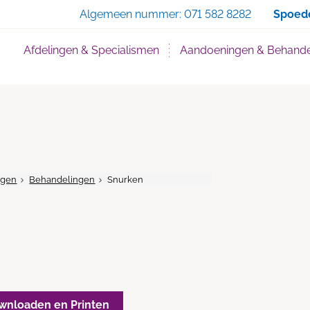
Zoe
Algemeen nummer:
071 582 8282
Spoed
Afdelingen & Specialismen
Aandoeningen & Behande
ngen
Behandelingen
Snurken
wnloaden en Printen