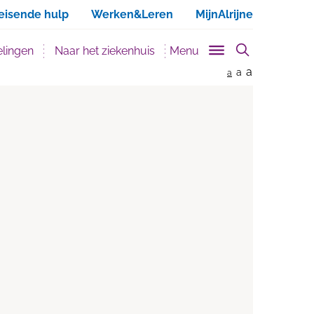
ken
eisende hulp
Werken&Leren
MijnAlrijne
lingen
Naar het ziekenhuis
Menu
a
a
a