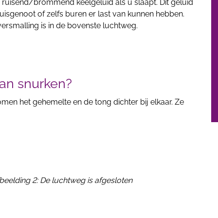
 ruisend/brommend keelgeluid als u slaapt. Dit geluid
huisgenoot of zelfs buren er last van kunnen hebben.
ersmalling is in de bovenste luchtweg.
an snurken?
men het gehemelte en de tong dichter bij elkaar. Ze
fbeelding 2: De luchtweg is afgesloten