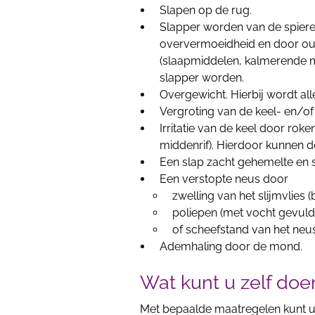
Slapen op de rug.
Slapper worden van de spieren
oververmoeidheid en door ou
(slaapmiddelen, kalmerende m
slapper worden.
Overgewicht. Hierbij wordt al
Vergroting van de keel- en/o
Irritatie van de keel door ro
middenrif). Hierdoor kunnen d
Een slap zacht gehemelte en 
Een verstopte neus door
zwelling van het slijmvlies (
poliepen (met vocht gevulde
of scheefstand van het neu
Ademhaling door de mond.
Wat kunt u zelf doe
Met bepaalde maatregelen kunt u