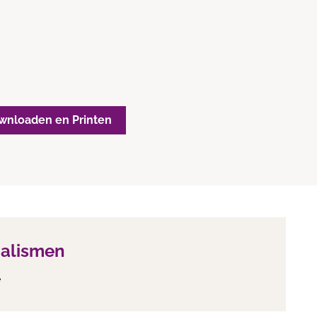
wnloaden en Printen
ialismen
e