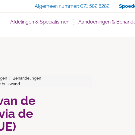
Zoe
Algemeen nummer:
071 582 8282
Spoed
Afdelingen & Specialismen
Aandoeningen & Behande
ngen
Behandelingen
e buikwand
van de
via de
UE)