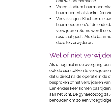
ook wel adenomyose.
Vroeg stadium baarmoederka
baarmoederhalskanker (cervi
Verzakkingen. Klachten die pa
baarmoeder en/of de endelda
verwijderen. Soms wordt eer
resultaat geeft. Als de baarmo
deze te verwijderen.
Wel of niet verwijd
Als u nog niet in de overgang be
ook de eierstokken te verwijder
dat u direct na de operatie in d
besproken of het verwijderen van 
Een enkele keer komen pas tijdens
aan het licht. De gynaecoloog zal
behouden om zo een vroegtijdig