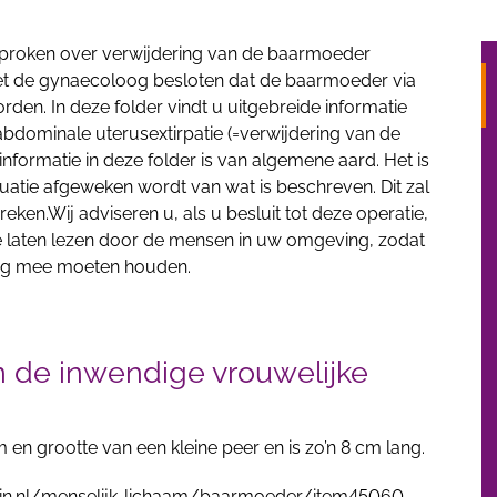
proken over verwijdering van de baarmoeder
et de gynaecoloog besloten dat de baarmoeder via
den. In deze folder vindt u uitgebreide informatie
bdominale uterusextirpatie (=verwijdering van de
formatie in deze folder is van algemene aard. Het is
ituatie afgeweken wordt van wat is beschreven. Dit zal
ken.Wij adviseren u, als u besluit tot deze operatie,
te laten lezen door de mensen in uw omgeving, zodat
ning mee moeten houden.
n de inwendige vrouwelijke
ein.nl/menselijk-lichaam/baarmoeder/item45060