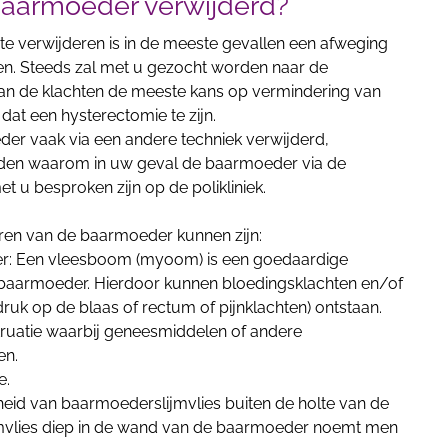
aarmoeder verwijderd?
e verwijderen is in de meeste gevallen een afweging
en. Steeds zal met u gezocht worden naar de
van de klachten de meeste kans op vermindering van
t dat een hysterectomie te zijn.
r vaak via een andere techniek verwijderd,
reden waarom in uw geval de baarmoeder via de
t u besproken zijn op de polikliniek.
ren van de baarmoeder kunnen zijn:
r: Een vleesboom (myoom) is een goedaardige
 baarmoeder. Hierdoor kunnen bloedingsklachten en/of
ruk op de blaas of rectum of pijnklachten) ontstaan.
truatie waarbij geneesmiddelen of andere
en.
e.
eid van baarmoederslijmvlies buiten de holte van de
vlies diep in de wand van de baarmoeder noemt men