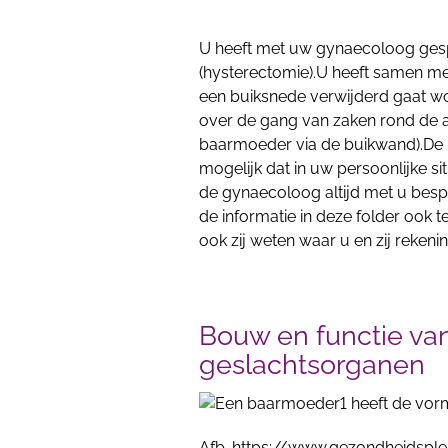
U heeft met uw gynaecoloog ges
(hysterectomie).U heeft samen m
een buiksnede verwijderd gaat wor
over de gang van zaken rond de a
baarmoeder via de buikwand).De in
mogelijk dat in uw persoonlijke s
de gynaecoloog altijd met u bespre
de informatie in deze folder ook 
ook zij weten waar u en zij reke
Bouw en functie va
geslachtsorganen
Afb. https://www.gezondheidspl