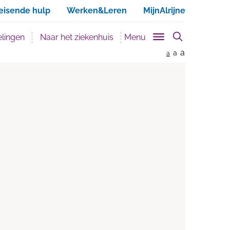
ken
eisende hulp
Werken&Leren
MijnAlrijne
lingen
Naar het ziekenhuis
Menu
a
a
a