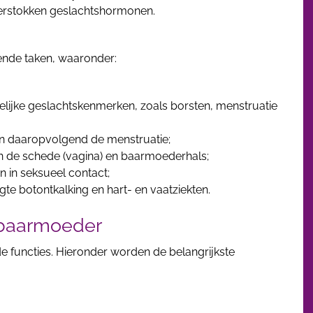
eierstokken geslachtshormonen.
nde taken, waaronder:
elijke geslachtskenmerken, zoals borsten, menstruatie
en daaropvolgend de menstruatie;
in de schede (vagina) en baarmoederhals;
en in seksueel contact;
e botontkalking en hart- en vaatziekten.
 baarmoeder
e functies. Hieronder worden de belangrijkste