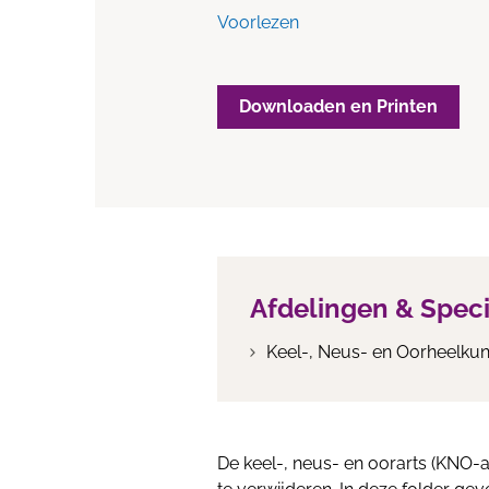
Voorlezen
Downloaden en Printen
Afdelingen & Spec
Keel-, Neus- en Oorheelku
De keel-, neus- en oorarts (KNO-