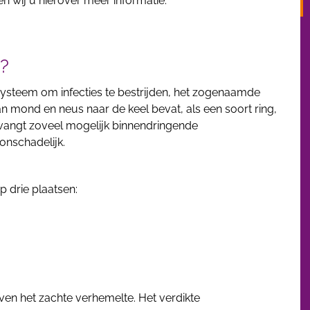
en wij u hierover meer informatie.
?
systeem om infecties te bestrijden, het zogenaamde
n mond en neus naar de keel bevat, als een soort ring,
t vangt zoveel mogelijk binnendringende
onschadelijk.
p drie plaatsen:
oven het zachte verhemelte. Het verdikte