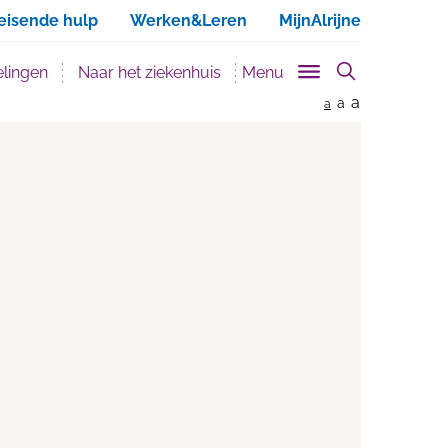
ken
eisende hulp
Werken&Leren
MijnAlrijne
lingen
Naar het ziekenhuis
Menu
a
a
a