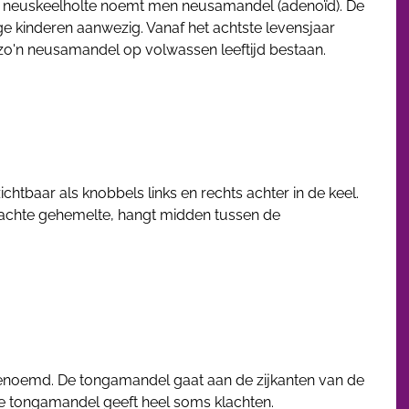
de neuskeelholte noemt men neusamandel (adenoïd). De
e kinderen aanwezig. Vanaf het achtste levensjaar
ft zo'n neusamandel op volwassen leeftijd bestaan.
ichtbaar als knobbels links en rechts achter in de keel.
zachte gehemelte, hangt midden tussen de
enoemd. De tongamandel gaat aan de zijkanten van de
e tongamandel geeft heel soms klachten.