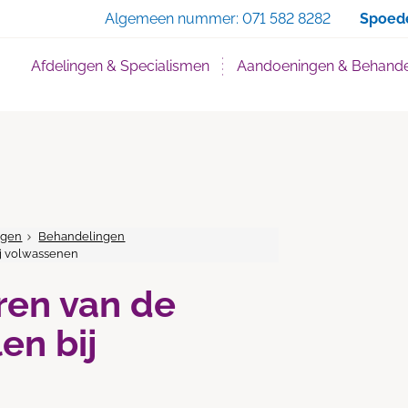
Zoe
Algemeen nummer:
071 582 8282
Spoed
Afdelingen & Specialismen
Aandoeningen & Behande
ngen
Behandelingen
j volwassenen
ren van de
en bij
n