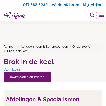
Zoeken
071 582 8282
Werken&Leren
MijnAlrijne
Alrijne.nl
Aandoeningen & Behandelingen
Onderzoeken
Brok in de keel
Brok in de keel
Voorlezen
Downloaden en Printen
Afdelingen & Specialismen