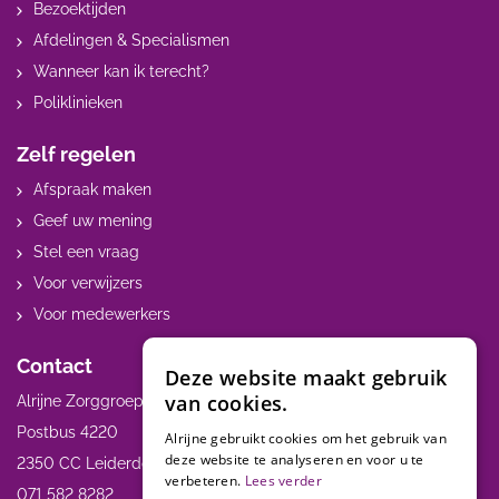
Bezoektijden
Afdelingen & Specialismen
Wanneer kan ik terecht?
Poliklinieken
Zelf regelen
Afspraak maken
Geef uw mening
Stel een vraag
Voor verwijzers
Voor medewerkers
Contact
Deze website maakt gebruik
van cookies.
Alrijne Zorggroep
Postbus 4220
Alrijne gebruikt cookies om het gebruik van
deze website te analyseren en voor u te
2350 CC Leiderdorp
verbeteren.
Lees verder
071 582 8282