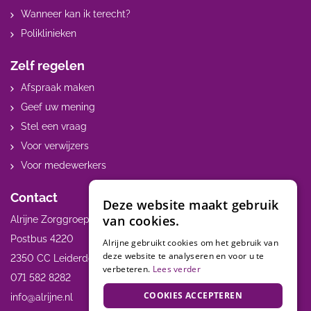
Wanneer kan ik terecht?
Poliklinieken
Zelf regelen
Afspraak maken
Geef uw mening
Stel een vraag
Voor verwijzers
Voor medewerkers
Contact
Deze website maakt gebruik
van cookies.
Alrijne Zorggroep
Postbus 4220
Alrijne gebruikt cookies om het gebruik van
deze website te analyseren en voor u te
2350 CC Leiderdorp
verbeteren.
Lees verder
071 582 8282
COOKIES ACCEPTEREN
info@alrijne.nl