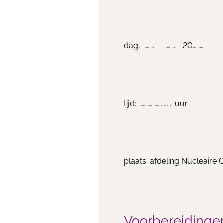
dag, ……….. - ………. - 20………
tijd: ………………......... uur
plaats: afdeling Nucleair
Voorbereidinge