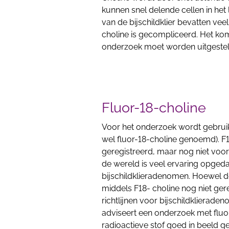
kunnen snel delende cellen in h
van de bijschildklier bevatten vee
choline is gecompliceerd. Het ko
onderzoek moet worden uitgestel
Fluor-18-choline
Voor het onderzoek wordt gebruik
wel fluor-18-choline genoemd). F18-
geregistreerd, maar nog niet voor b
de wereld is veel ervaring opgedaa
bijschildklieradenomen. Hoewel 
middels F18- choline nog niet ger
richtlijnen voor bijschildklierade
adviseert een onderzoek met fluo
radioactieve stof goed in beeld 