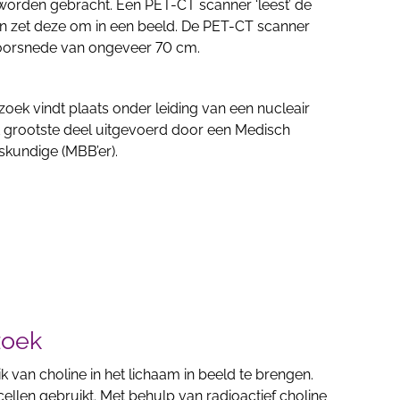
 worden gebracht. Een PET-CT scanner ‘leest’ de
 en zet deze om in een beeld. De PET-CT scanner
 doorsnede van ongeveer 70 cm.
oek vindt plaats onder leiding van een nucleair
 grootste deel uitgevoerd door een Medisch
skundige (MBB’er).
zoek
k van choline in het lichaam in beeld te brengen.
ellen gebruikt. Met behulp van radioactief choline