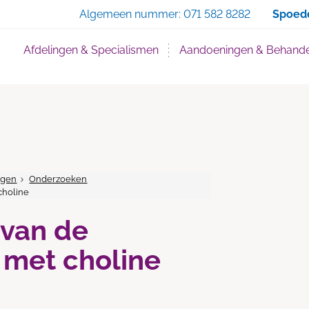
Zoe
Algemeen nummer:
071 582 8282
Spoed
Afdelingen & Specialismen
Aandoeningen & Behande
ngen
Onderzoeken
choline
 van de
r met choline