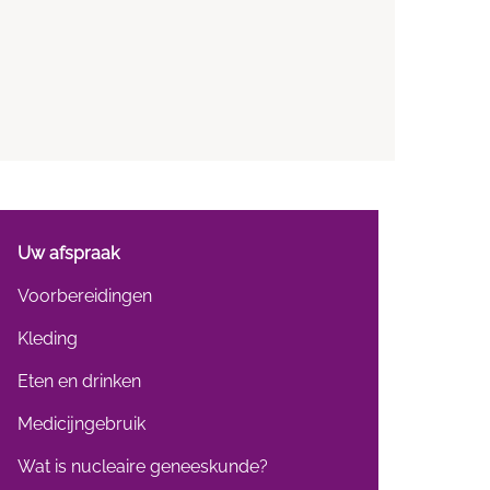
Uw afspraak
Voorbereidingen
Kleding
Eten en drinken
Medicijngebruik
Wat is nucleaire geneeskunde?