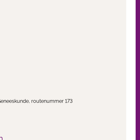
e Geneeskunde, routenummer 173
n