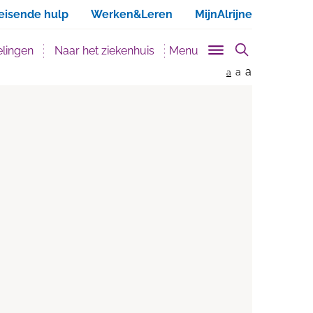
ken
eisende hulp
Werken&Leren
MijnAlrijne
lingen
Naar het ziekenhuis
Menu
a
a
a