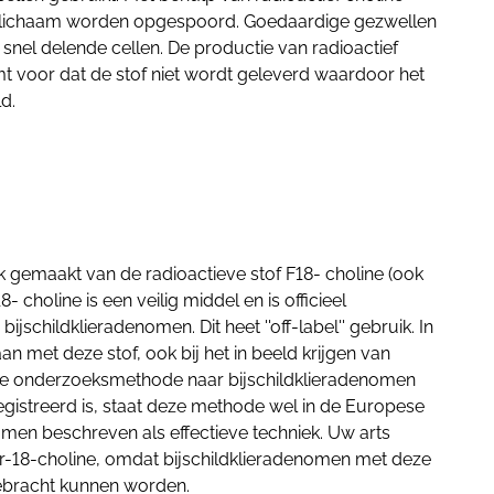
et lichaam worden opgespoord. Goedaardige gezwellen
l snel delende cellen. De productie van radioactief
mt voor dat de stof niet wordt geleverd waardoor het
d.
 gemaakt van de radioactieve stof F18- choline (ook
 choline is een veilig middel en is officieel
ijschildklieradenomen. Dit heet ''off-label'' gebruik. In
n met deze stof, ook bij het in beeld krijgen van
de onderzoeksmethode naar bijschildklieradenomen
egistreerd is, staat deze methode wel in de Europese
nomen beschreven als effectieve techniek. Uw arts
r-18-choline, omdat bijschildklieradenomen met deze
gebracht kunnen worden.