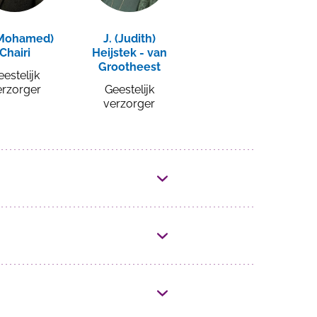
(Mohamed)
J. (Judith)
Chairi
Heijstek - van
Grootheest
eestelijk
erzorger
Geestelijk
verzorger