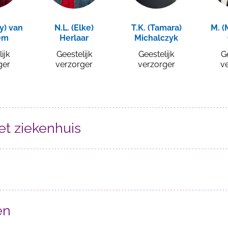
y) van
N.L. (Elke)
T.K. (Tamara)
M. 
em
Herlaar
Michalczyk
ijk
Geestelijk
Geestelijk
G
ger
verzorger
verzorger
v
t ziekenhuis
en