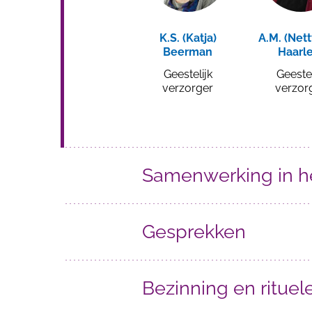
K.S. (Katja)
A.M. (Nett
Beerman
Haarl
Geestelijk
Geestel
verzorger
verzor
Samenwerking in he
Gesprekken
Bezinning en rituel