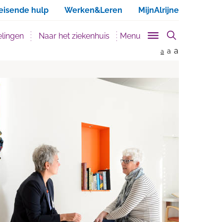
ken
eisende hulp
Werken&Leren
MijnAlrijne
lingen
Naar het ziekenhuis
Menu
a
a
a