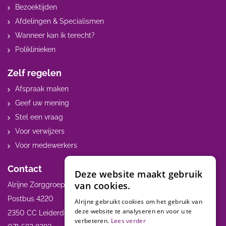
Bezoektijden
Afdelingen & Specialismen
Wanneer kan ik terecht?
Poliklinieken
Zelf regelen
Afspraak maken
Geef uw mening
Stel een vraag
Voor verwijzers
Voor medewerkers
Contact
Deze website maakt gebruik
van cookies.
Alrijne Zorggroep
Postbus 4220
Alrijne gebruikt cookies om het gebruik van
deze website te analyseren en voor u te
2350 CC Leiderdorp
verbeteren.
Lees verder