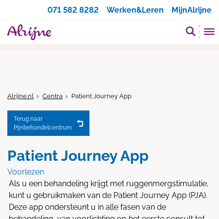
Zoeken
071 582 8282
Werken&Leren
MijnAlrijne
Alrijne.nl
Centra
Patient Journey App
Terug naar
Pijnbehandelcentrum
Patient Journey App
Voorlezen
Als u een behandeling krijgt met ruggenmergstimulatie,
kunt u gebruikmaken van de Patient Journey App (PJA).
Deze app ondersteunt u in alle fasen van de
behandeling, van voorlichting op het eerste consult tot