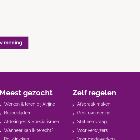
w mening
Meest gezocht
Zelf regelen
Werken & leren bij Alrijne
Afspraak maken
Bezoektijden
Geef uw mening
Afdelingen & Specialismen
Stel een vraag
Wanneer kan ik terecht?
Voor verwijzers
Poliklinieken
Voor medewerkers