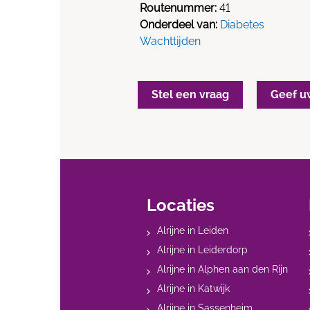
Routenummer:
41
Onderdeel van:
Diabetes
Wachttijden
Stel een vraag
Geef u
Locaties
Alrijne in Leiden
Alrijne in Leiderdorp
Alrijne in Alphen aan den Rijn
Alrijne in Katwijk
Alrijne in Sassenheim