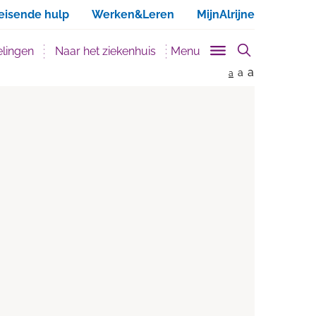
ken
eisende hulp
Werken&Leren
MijnAlrijne
lingen
Naar het ziekenhuis
Menu
a
a
a