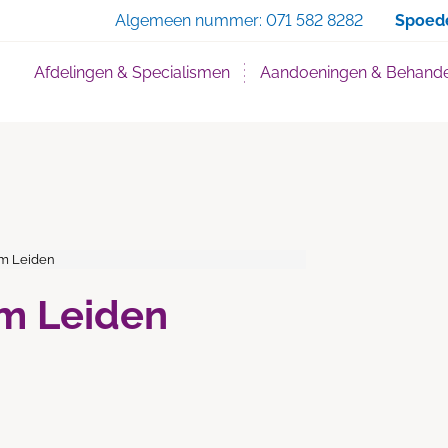
Zoe
Algemeen nummer:
071 582 8282
Spoed
Afdelingen & Specialismen
Aandoeningen & Behande
m Leiden
m Leiden