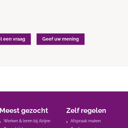
el een vraag
Geef uw mening
Meest gezocht
Zelf regelen
Werken & leren bij Alrijne
Afspraak maken