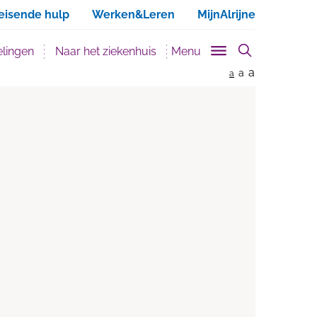
ken
eisende hulp
Werken&Leren
MijnAlrijne
lingen
Naar het ziekenhuis
Menu
a
a
a