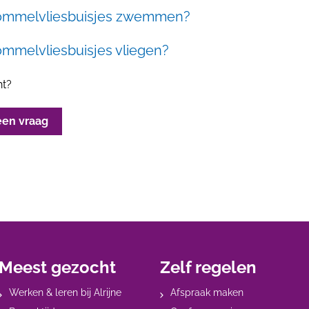
rommelvliesbuisjes zwemmen?
ommelvliesbuisjes vliegen?
ht?
een vraag
Meest gezocht
Zelf regelen
Werken & leren bij Alrijne
Afspraak maken