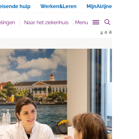
ken
eisende hulp
Werken&Leren
MijnAlrijne
lingen
Naar het ziekenhuis
Menu
a
a
a