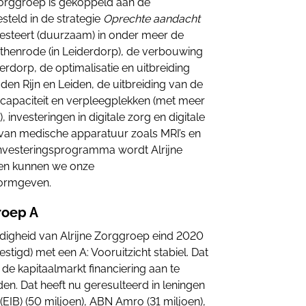
 Zorggroep is gekoppeld aan de
steld in de strategie
Oprechte aandacht
nvesteert (duurzaam) in onder meer de
henrode (in Leiderdorp), de verbouwing
erdorp, de optimalisatie en uitbreiding
 den Rijn en Leiden, de uitbreiding van de
 capaciteit en verpleegplekken (met meer
 investeringen in digitale zorg en digitale
van medische apparatuur zoals MRI’s en
investeringsprogramma wordt Alrijne
 en kunnen we onze
vormgeven.
roep A
rdigheid van Alrijne Zorggroep eind 2020
stigd) met een A: Vooruitzicht stabiel. Dat
 de kapitaalmarkt financiering aan te
n. Dat heeft nu geresulteerd in leningen
(EIB) (50 miljoen), ABN Amro (31 miljoen),