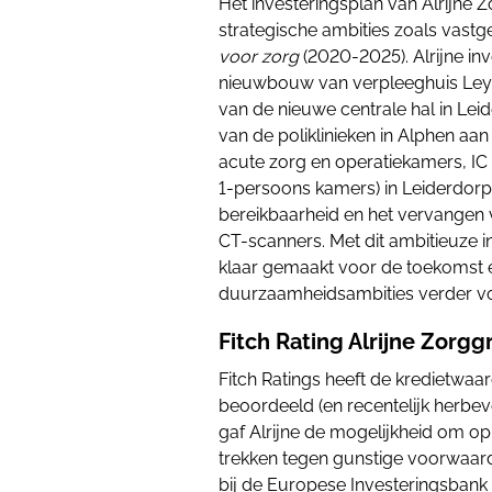
Het investeringsplan van Alrijne
strategische ambities zoals vastge
voor zorg
(2020-2025). Alrijne i
nieuwbouw van verpleeghuis Leyt
van de nieuwe centrale hal in Leid
van de poliklinieken in Alphen aan
acute zorg en operatiekamers, IC
1-persoons kamers) in Leiderdorp),
bereikbaarheid en het vervangen 
CT-scanners. Met dit ambitieuze 
klaar gemaakt voor de toekomst
duurzaamheidsambities verder 
Fitch Rating Alrijne Zorgg
Fitch Ratings heeft de kredietwaa
beoordeeld (en recentelijk herbeve
gaf Alrijne de mogelijkheid om op
trekken tegen gunstige voorwaarde
bij de Europese Investeringsbank 