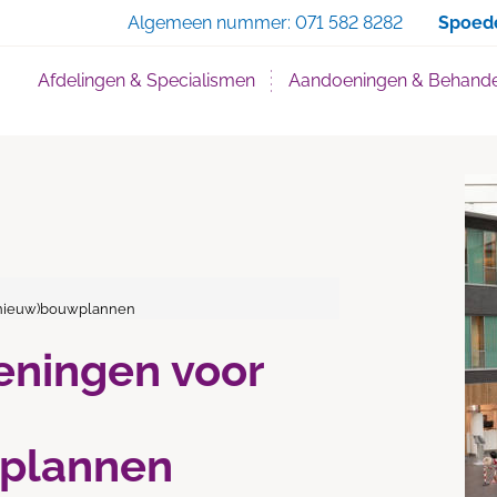
Zoe
Algemeen nummer:
071 582 8282
Spoed
Afdelingen & Specialismen
Aandoeningen & Behande
n (nieuw)bouwplannen
 leningen voor
plannen