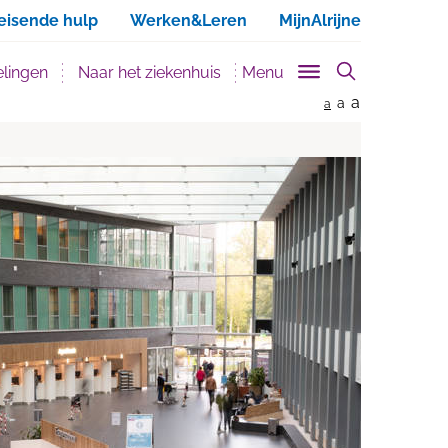
ken
eisende hulp
Werken&Leren
MijnAlrijne
lingen
Naar het ziekenhuis
Menu
a
a
a