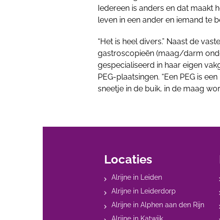
Iedereen is anders en dat maakt het
leven in een ander en iemand te b
“Het is heel divers.” Naast de v
gastroscopieën (maag/darm onder
gespecialiseerd in haar eigen vak
PEG-plaatsingen. “Een PEG is een 
sneetje in de buik, in de maag wo
Locaties
Alrijne in Leiden
Alrijne in Leiderdorp
Alrijne in Alphen aan den Rijn
Alrijne in Katwijk