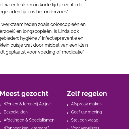
 weer leuk om in korte tijd je echt in te
egeleiden tijdens het onderzoek.”
aste werkzaamheden zoals coloscopieën en
zoek) en longscopieën, is Linda ook
gebieden: hygiëne / infectiepreventie en
klein buisje wat door middel van een klein
rdt geplaatst voor voeding of medicatie.”
Meest gezocht
Zelf regelen
Werken & leren bij Alrijne
Afspraak maken
Bezoektijden
Geef uw mening
Afdelingen & Specialismen
Stel een vraag
Wanneer kan ik terecht?
Voor verwijzers