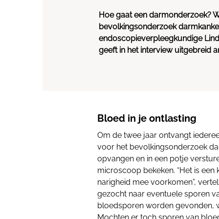
Hoe gaat een darmonderzoek? Wat 
bevolkingsonderzoek darmkanker
endoscopieverpleegkundige Linda 
geeft in het interview uitgebreid
Bloed in je ontlasting
Om de twee jaar ontvangt iederee
voor het bevolkingsonderzoek darm
opvangen en in een potje versture
microscoop bekeken. “Het is een k
narigheid mee voorkomen”, verte
gezocht naar eventuele sporen va
bloedsporen worden gevonden, wo
Mochten er toch sporen van bloed 