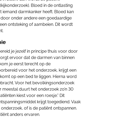
kijkonderzoek). Bloed in de ontlasting
at iemand darmkanker heeft. Bloed kan
 door onder andere een goedaardige
, een ontsteking of aambeien. Dit wordt
t.
pie
eid je jezelf in principe thuis voor door
 zorgt ervoor dat de darmen van binnen
kom je eerst terecht op de
orbereid voor het onderzoek, krijgt een
 komt op een bed te liggen. Hierna word
ebracht. Voor het bevolkingsonderzoek
 meestal duurt het onderzoek zo’n 30
iënten kiest voor een roesje.” Dit
 ontspanningsmiddel krijgt toegediend. Vaak
et onderzoek, of is de patiënt ontspannen.
tiënt anders ervaren.