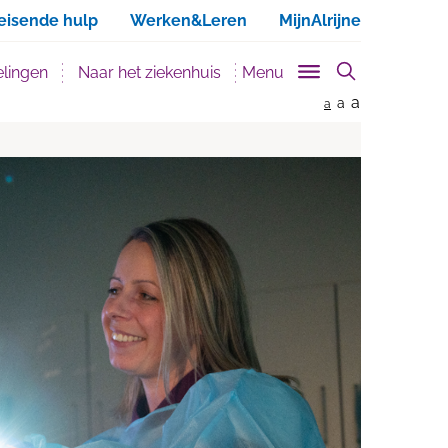
ken
eisende hulp
Werken&Leren
MijnAlrijne
lingen
Naar het ziekenhuis
Menu
a
a
a