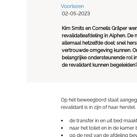
Voorlezen
02-05-2023
Kim Smits en Cornelis Gräper wer
revalidatieafdeling in Alphen. De
allemaal hetzelfde doel: snel her
vertrouwde omgeving kunnen. O
belangrijke ondersteunende rol i
de revalidant kunnen begeleide
Op het beweegbord staat aange
revalidant is in zijn of haar herste
de transfer in en uit bed maak
naar het toilet en in de kame
op de rest van de afdeling b