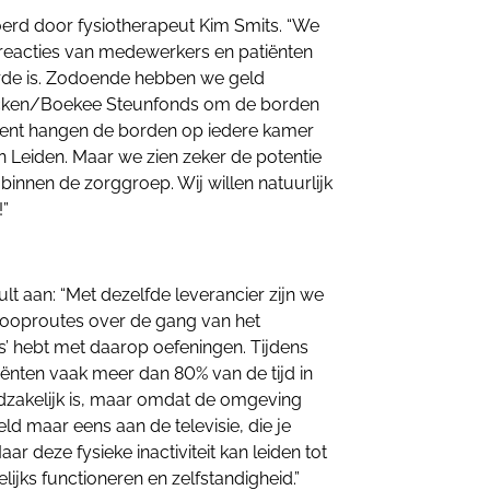
oerd door fysiotherapeut Kim Smits. “We
 reacties van medewerkers en patiënten
rde is. Zodoende hebben we geld
ncken/Boekee Steunfonds om de borden
oment hangen de borden op iedere kamer
en Leiden. Maar we zien zeker de potentie
innen de zorggroep. Wij willen natuurlijk
!”
t aan: “Met dezelfde leverancier zijn we
looproutes over de gang van het
jes’ hebt met daarop oefeningen. Tijdens
ënten vaak meer dan 80% van de tijd in
dzakelijk is, maar omdat de omgeving
ld maar eens aan de televisie, die je
Maar deze fysieke inactiviteit kan leiden tot
lijks functioneren en zelfstandigheid.”