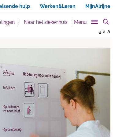
ken
eisende hulp
Werken&Leren
MijnAlrijne
lingen
Naar het ziekenhuis
Menu
a
a
a