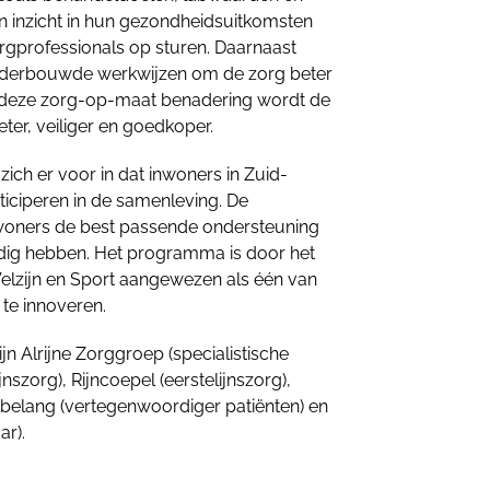
en inzicht in hun gezondheidsuitkomsten
gprofessionals op sturen. Daarnaast
nderbouwde werkwijzen om de zorg beter
t deze zorg-op-maat benadering wordt de
eter, veiliger en goedkoper.
ich er voor in dat inwoners in Zuid-
ticiperen in de samenleving. De
inwoners de best passende ondersteuning
nodig hebben. Het programma is door het
elzijn en Sport aangewezen als één van
te innoveren.
ijn Alrijne Zorggroep (specialistische
jnszorg), Rijncoepel (eerstelijnszorg),
belang (vertegenwoordiger patiënten) en
ar).