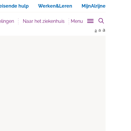
ken
eisende hulp
Werken&Leren
MijnAlrijne
lingen
Naar het ziekenhuis
Menu
a
a
a