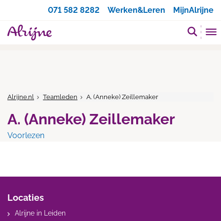
Zoeken
071 582 8282
Werken&Leren
MijnAlrijne
Alrijne.nl
Teamleden
A. (Anneke) Zeillemaker
A. (Anneke) Zeillemaker
Voorlezen
Locaties
Alrijne in Leiden