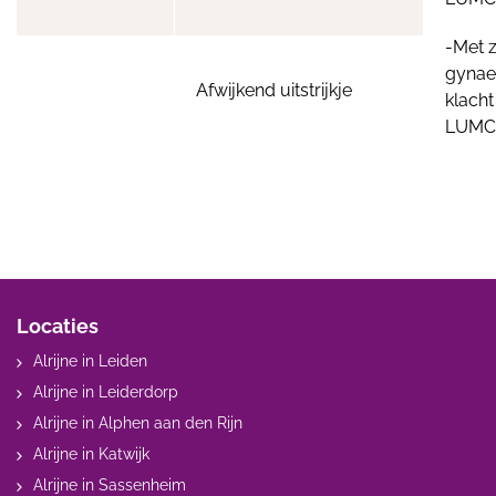
-Met z
gynae
Afwijkend uitstrijkje
klacht
LUMC 
Locaties
Alrijne in Leiden
Alrijne in Leiderdorp
Alrijne in Alphen aan den Rijn
Alrijne in Katwijk
Alrijne in Sassenheim