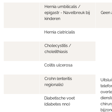
Hernia umbilicalis /
epigastr - Navelbreuk bij
Geen 
kinderen
Hernia ciatricialis
Cholecystitis /
cholelithiasis
Colitis ulcerosa
Crohn (enteritis
Uitslu
regionalis)
telefo
overl
diens
Diabetische voet
chirur
(diabetes nno)
bijzo