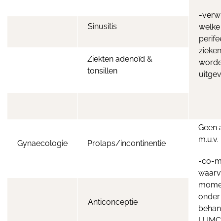
-verw
Sinusitis
welke 
perife
zieke
Ziekten adenoïd &
word
tonsillen
uitge
Geen 
m.u.v.
Gynaecologie
Prolaps/incontinentie
-co-mo
waarv
mome
onder
Anticonceptie
behan
LUMC