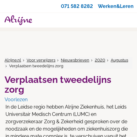
Zoeken
071 582 8282
Werken&Leren
Alrijne.nl
Voor verwijzers
Nieuwsbrieven
2020
Augustus
Verplaatsen tweedelijns zorg
Verplaatsen tweedelijns
zorg
Voorlezen
In de Leidse regio hebben Alrijne Ziekenhuis, het Leids
Universitair Medisch Centrum (LUMC) en
zorgverzekeraar Zorg & Zekerheid gesproken over de
noodzaak en de mogelijkheden om ziekenhuiszorg die
in mindere mate complex is, te verschuiven vanuit het