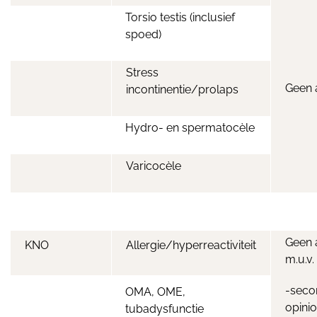
Torsio testis (inclusief
spoed)
Stress
Geen 
incontinentie/prolaps
Hydro- en spermatocèle
Varicocèle
Geen 
KNO
Allergie/hyperreactiviteit
m.u.v.
-seco
OMA, OME,
opini
tubadysfunctie