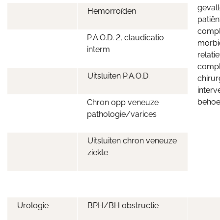
geval
Hemorroïden
patië
compl
P.A.O.D. 2, claudicatio
morbid
interm
relati
comp
Uitsluiten P.A.O.D.
chirur
interv
behoe
Chron opp veneuze
pathologie/varices
Uitsluiten chron veneuze
ziekte
Urologie
BPH/BH obstructie