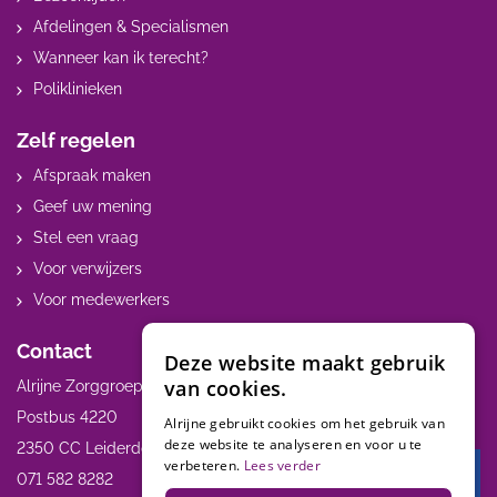
Afdelingen & Specialismen
Wanneer kan ik terecht?
Poliklinieken
Zelf regelen
Afspraak maken
Geef uw mening
Stel een vraag
Voor verwijzers
Voor medewerkers
Contact
Deze website maakt gebruik
van cookies.
Alrijne Zorggroep
Postbus 4220
Alrijne gebruikt cookies om het gebruik van
deze website te analyseren en voor u te
2350 CC Leiderdorp
verbeteren.
Lees verder
071 582 8282
Terug 