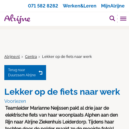
Zoeken
071 582 8282
Werken&Leren
MijnAlrijne
Alrijne.nl
Centra
Lekker op de fiets naar werk
Terug naar
Duurzaam Alrijne
Lekker op de fiets naar werk
Voorlezen
Teamleider Marianne Neijssen pakt al drie jaar de
elektrische fiets van haar woonplaats Alphen aan den
Rijn naar Alrijne Ziekenhuis Leiderdorp. Tijdens haar
tochten door de polder maakt ze de mooiste foto’s!