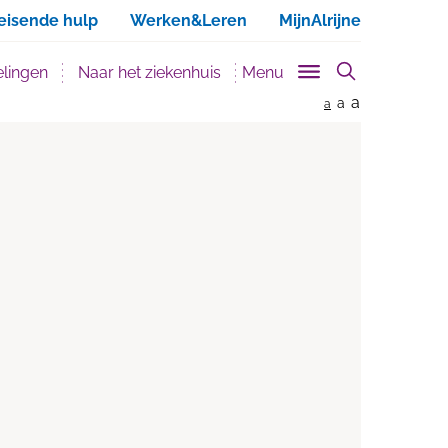
ken
eisende hulp
Werken&Leren
MijnAlrijne
lingen
Naar het ziekenhuis
Menu
a
a
a