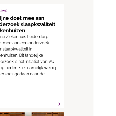
euws
rijne doet mee aan
derzoek slaapkwaliteit
ekenhuizen
ijne Ziekenhuis Leiderdorp
t mee aan een onderzoek
r slaapkwaliteit in
kenhuizen. Dit landelijke
erzoek is het initiatief van VU,
 op heden is er namelijk weinig
erzoek gedaan naar de
liteit van slaap van patiënten.
een ochtend in de maand
ruari van 2017 vindt het
erzoek plaats. Deze ochtend
len patiënten op de
pleegafdeling van Alrijne