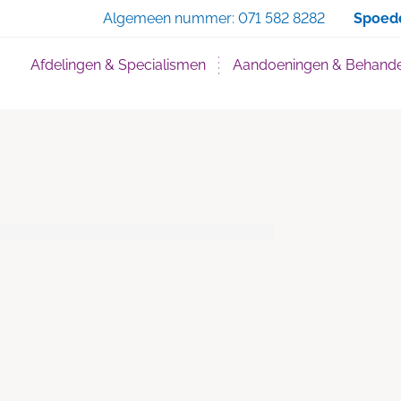
Zoe
Algemeen nummer:
071 582 8282
Spoed
Afdelingen & Specialismen
Aandoeningen & Behande