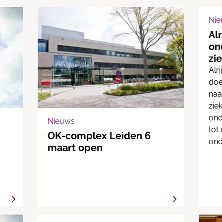
Ni
Al
on
zi
Alr
doe
naa
zie
ond
Nieuws
tot
OK-complex Leiden 6
ond
maart open
kwa
Op 
feb
ond
zul
ver