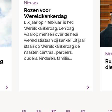
Zie
Nieuws
vra
Rozen voor
sla
Wereldkankerdag
Elk jaar op 4 februari is het
Wereldkankerdag. Een dag
waarop mensen over de hele
wereld stilstaan bij kanker. Dit jaar
staan op Wereldkankerdag de
naasten centraal: partners,
Ni
ouders, kinderen, familie,
ng
Ru
vrienden, kennissen of buren die
di
zorgen voor iemand met kanker.
Ook op hún leven heeft de ziekte
een enorme impact.
...
85
86
87
88
89
...
1