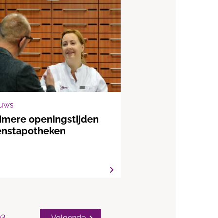
kenhuis Leiderdorp een
genlijst ontvangen over hun
apervaring in het ziekenhuis.
euws
imere openingstijden
enstapotheken
03
Volgende