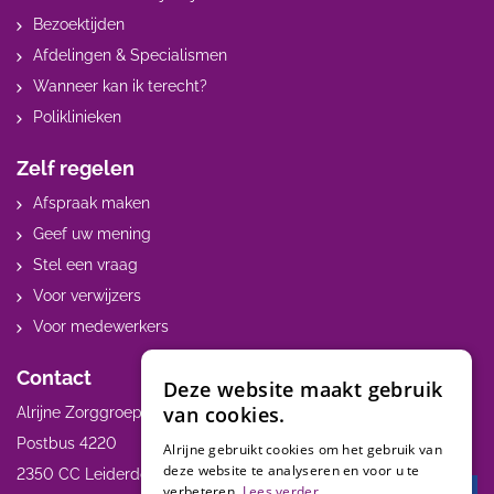
Bezoektijden
Afdelingen & Specialismen
Wanneer kan ik terecht?
Poliklinieken
Zelf regelen
Afspraak maken
Geef uw mening
Stel een vraag
Voor verwijzers
Voor medewerkers
Contact
Deze website maakt gebruik
van cookies.
Alrijne Zorggroep
Postbus 4220
Alrijne gebruikt cookies om het gebruik van
deze website te analyseren en voor u te
2350 CC Leiderdorp
verbeteren.
Lees verder