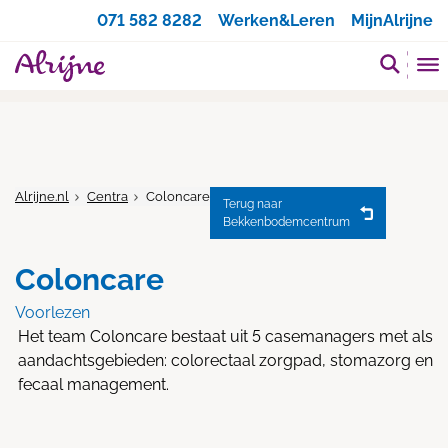
Zoeken
071 582 8282
Werken&Leren
MijnAlrijne
Alrijne.nl
Centra
Coloncare
Terug naar
Bekkenbodemcentrum
Coloncare
Voorlezen
Het team Coloncare bestaat uit 5 casemanagers met als
aandachtsgebieden: colorectaal zorgpad, stomazorg en
fecaal management.