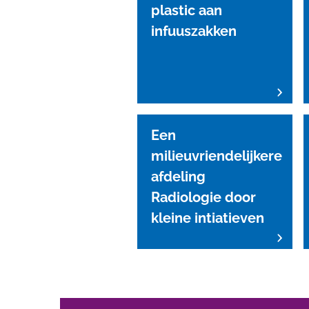
plastic aan
infuuszakken
Een
milieuvriendelijkere
afdeling
Radiologie door
kleine intiatieven