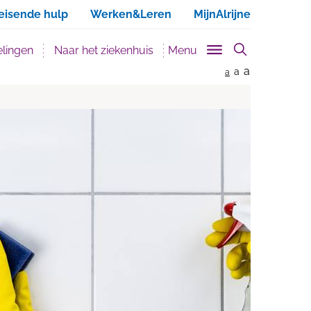
ken
eisende hulp
Werken&Leren
MijnAlrijne
lingen
Naar het ziekenhuis
Menu
a
a
a