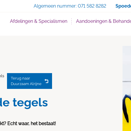
Zoe
Algemeen nummer:
071 582 8282
Spoed
Afdelingen & Specialismen
Aandoeningen & Behande
els
Terug naar
Duurzaam Alrijne
de tegels
kt? Echt waar, het bestaat!