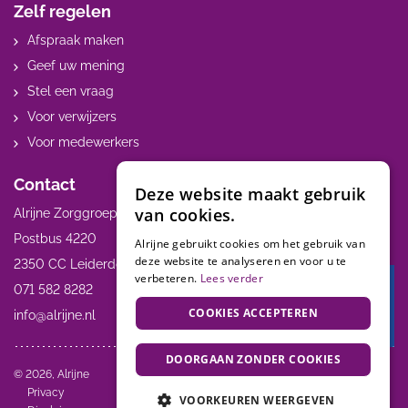
Zelf regelen
Afspraak maken
Geef uw mening
Stel een vraag
Voor verwijzers
Voor medewerkers
Contact
Deze website maakt gebruik
van cookies.
Alrijne Zorggroep
Postbus 4220
Alrijne gebruikt cookies om het gebruik van
deze website te analyseren en voor u te
2350 CC Leiderdorp
verbeteren.
Lees verder
071 582 8282
Terug 
COOKIES ACCEPTEREN
MijnAl
info@alrijne.nl
DOORGAAN ZONDER COOKIES
Volg ons:
© 2026, Alrijne
Privacy
VOORKEUREN WEERGEVEN