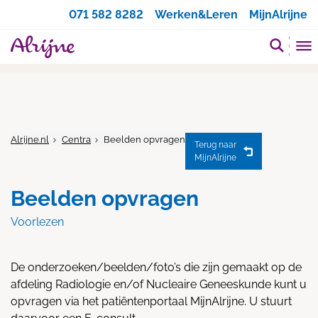
Zoeken
071 582 8282
Werken&Leren
MijnAlrijne
Alrijne.nl
Centra
Beelden opvragen
Terug naar
MijnAlrijne
Beelden opvragen
Voorlezen
De onderzoeken/beelden/foto’s die zijn gemaakt op de
afdeling Radiologie en/of Nucleaire Geneeskunde kunt u
opvragen via het patiëntenportaal MijnAlrijne. U stuurt