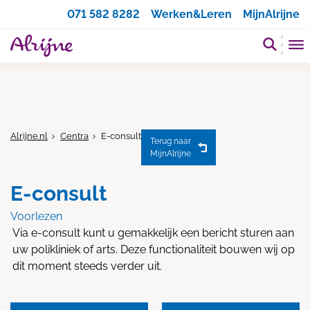
Zoeken
071 582 8282
Werken&Leren
MijnAlrijne
Alrijne.nl
Centra
E-consult
Terug naar
MijnAlrijne
E-consult
Voorlezen
Via e-consult kunt u gemakkelijk een bericht sturen aan
uw polikliniek of arts. Deze functionaliteit bouwen wij op
dit moment steeds verder uit.