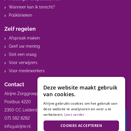
Wanneer kan ik terecht?
Poliklinieken
Zelf regelen
Afspraak maken
Geef uw mening
Stel een vraag
Voor verwijzers
Voor medewerkers
Contact
Deze website maakt gebruik
van cookies.
Alrijne Zorggroep
Postbus 4220
Alrijne gebruikt cookies om het gebruik van
deze website te analyseren en voor u te
2350 CC Leiderdorp
verbeteren.
Lees verder
071 582 8282
Terug 
COOKIES ACCEPTEREN
MijnAl
info@alrijne.nl