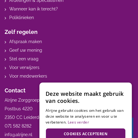
Afdelingen & Specialismen
Wanneer kan ik terecht?
Poliklinieken
Zelf regelen
Afspraak maken
Geef uw mening
Stel een vraag
Voor verwijzers
Voor medewerkers
Contact
Deze website maakt gebruik
van cookies.
Alrijne Zorggroep
Postbus 4220
Alrijne gebruikt cookies om het gebruik van
deze website te analyseren en voor u te
2350 CC Leiderdorp
verbeteren.
Lees verder
071 582 8282
Terug 
COOKIES ACCEPTEREN
MijnAl
info@alrijne.nl