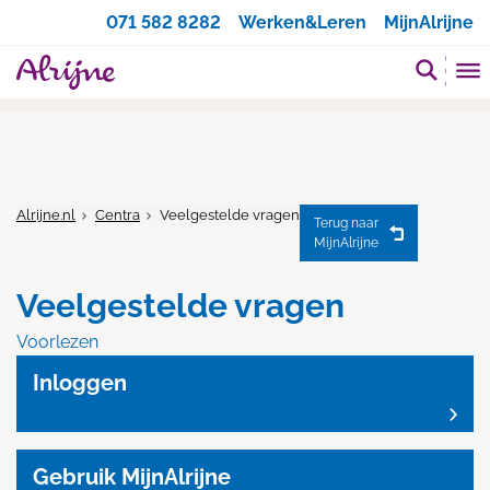
Zoeken
071 582 8282
Werken&Leren
MijnAlrijne
Alrijne.nl
Centra
Veelgestelde vragen
Terug naar
MijnAlrijne
Veelgestelde vragen
Voorlezen
Inloggen
Gebruik MijnAlrijne