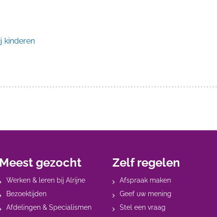
ij kinderen
Meest gezocht
Zelf regelen
Werken & leren bij Alrijne
Afspraak maken
Bezoektijden
Geef uw mening
Afdelingen & Specialismen
Stel een vraag