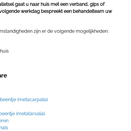
lletsel gaat u naar huis met een verband, gips of
stvolgende werkdag bespreekt een behandelteam uw
omstandigheden zijn er de volgende mogelijkheden:
nhuis
are
eentje (metacarpalia)
eentje (metatarsalia)
eren
hals