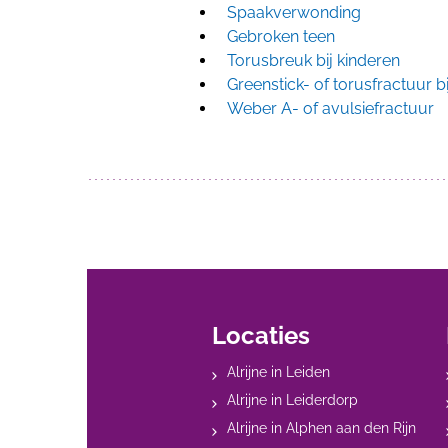
Spaakverwonding
Gebroken teen
Torusbreuk bij kinderen
Greenstick- of torusfractuur b
Weber A- of avulsiefractuur
Locaties
Alrijne in Leiden
Alrijne in Leiderdorp
Alrijne in Alphen aan den Rijn