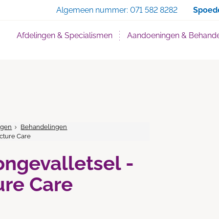
Zoe
Algemeen nummer:
071 582 8282
Spoed
Afdelingen & Specialismen
Aandoeningen & Behande
ngen
Behandelingen
acture Care
ongevalletsel -
ure Care