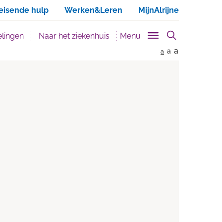
ken
eisende hulp
Werken&Leren
MijnAlrijne
lingen
Naar het ziekenhuis
Menu
a
a
a